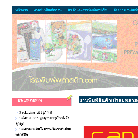
หน้าแรก
งานพิมพ์ซิลค์สกรีน
สินค้าและงานพิมพ์ออฟเซ็ท
ตัวอย่างงานพิมพ
งานพิมพ์สินค้าเป่าลมพลาส
ประเภทงานพิมพ์
Packaging-บรรจุภัณฑ์
กล่องกระดาษลูกฟูกบรรจุภัณฑ์-ลัง
ลูกฟูก
กล่องพลาสติกใสบรรจุภัณฑ์พรีเมี่ยม
พลาสติก