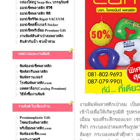
กล่องใส่สบู่ Soap-Box บรรจุภัณฑ์
ออฟเซ็ทพลาสติก พีวีซี
ออฟเซ็ทพลาสติก พีพี
ออฟเซ็ทริจิด-Rigid-VACUUM
ออฟเซ็ทสติ๊กเกอร์-Sticker
ออฟเซ็ทพรีเมี่ยม-Premium Gift
งานพิมพ์สินค้าเป่าลมพลาสติก
สินค้ากันน้ำ-ช่วงน้ำท่วม
บทความและงานพิมพ์
พิมพ์ออฟเซ็ทพลาสติก
ซิลค์สกรีนพลาสติก
พิมพ์ทรานเฟอร์
โรงพิมพ์พลาสติก.com
แคตตาล็อก(Catalog Premium)
วิธีสั่งซื้องานพิมพ์
งานพิมพ์พลาสติกเป่าลม เป็นพ
รวมลิงค์เว็บเพื่อนบ้าน
เข้าไปเพื่อให้เกิดรูปมิติ รูปท
Premiumplastic Gift
เมี่ยม ของที่ระลึกของแจก เ
โชคอนันต์พลาสติก
กีฬา กระบองเป่าลมสกรีนรูปดา
พรีเมี่ยมพลาสติก.com
พิมพ์ออฟเซ็ท.com
ล้มลุก กระบองลมหัวตุ๊กตา ปล
ลงประกาศฟรี