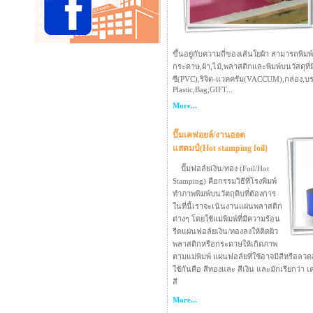
ขึ้นอยู่กับความถี่ของเส้นใยผ้า สามารถพิ
กระดาษ,ผ้า,ไม้,พลาสติกและพิมพ์บนวัสดุที่มีผ
ซี(PVC),ริจิด-แวคครัม(VACCUM),กล่อง,บร
Plastic,Bag,GIFT...
More...
ปั๊มเคฟอยล์/งานฮอต
แสตมป์(Hot stamping foil)
ปั๊มฟอล์ยเงิน/ทอง (Foil/Hot
Stamping) คือกรรมวิธีที่โรงพิมพ์
ทำภาพพิมพ์บนวัตถุดิบที่ต้องการ
ในที่นี้เราจะเน้นงานแผ่นพลาสติก
ต่างๆ โดยใช้แม่พิมพ์ที่มีความร้อน
รีดแผ่นฟอล์ยเงิน/ทองลงให้ติดผิว
พลาสติกหรือกระดาษให้เกิดภาพ
ตามแม่พิมพ์ แผ่นฟอล์ยที่ใช้อาจมีสีหรือลวดล
ใช้กันคือ สีทองและ สีเงิน และมักเรียกว่า
สี
More...