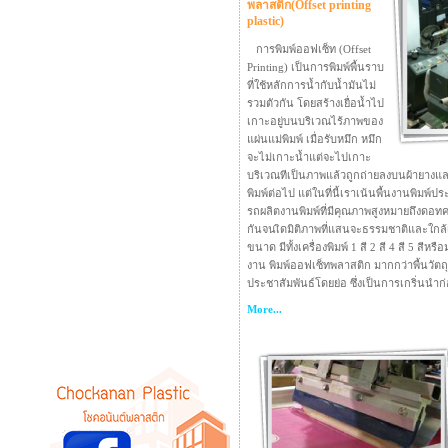
พลาสติก(Offset printing
plastic)
การพิมพ์ออฟเซ็ท (Offset
Printing) เป็นการพิมพ์พื้นราบ
ที่ใช้หลักการน้ำกับน้ำมันไม่
รวมตัวกัน โดยสร้างเยื่อน้ำไป
เกาะอยู่บนบริเวณไร้ภาพของ
แผ่นแม่พิมพ์ เมื่อรับหมึก หมึก
จะไม่เกาะน้ำแต่จะไปเกาะ
บริเวณทีเป็นภาพแล้วถูกถ่ายลงบนผ้ายางและ
พิมพ์ต่อไป แต่ในที่นี้เราเน้นพื้นงานพิมพ
รถผลิตงานพิมพ์ที่มีคุณภาพสูงหมายถึงดอท
กันจนเิดมิติภาพที่แสนจะธรรมชาติและใกล้เค
ขนาด มีทั้งเครื่องพิมพ์ 1 สี 2 สี 4 สี 5 สีหร
งาน พิมพ์ออฟเซ็ทพลาสติก มากกว่าพื้นวัต
ประชาสัมพันธ์โดยย่อ ซึ่งเป็นการเกริ่นนำก่
More...