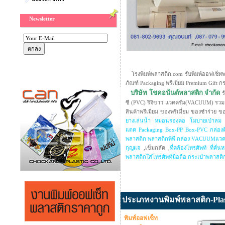
Newsletter
โรงพิมพ์พลาสติก.com รับพิมพ์ออฟเซ็ทพลาส
ภัณฑ์ Packaging พรีเมี่ยม Premium Gift 
บริษัท โชคอนันต์พลาสติก จำกัด
ร
ซี (PVC) ริจิขาว แวคครัม(VACUUM) รวมถ
สินค้าพรีเมี่ยม ของพรีเมี่ยม ของชำร่ว
ยางเล่นน้ำ
หมอนรองคอ
โมบายเป่าลม
แดด
Packaging
Box-PP
Box-PVC
กล่อง
พลาสติก
พลาสติกพีพี
กล่อง
VACUUMแวคค
กุญแจ
,เข็มกลัด ,
ที่คล้องโทรศัพท์
ที่คั่น
พลาสติกใส่โทรศัพท์มือถือ
กระเป๋าพลาสติ
ประเภทงานพิมพ์พลาสติก-Plast
พิมพ์ออฟเซ็ท