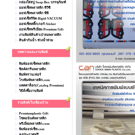
กล่องใส่สบู่ Soap-Box บรรจุภัณฑ์
ออฟเซ็ทพลาสติก พีวีซี
ออฟเซ็ทพลาสติก พีพี
ออฟเซ็ทริจิด-Rigid-VACUUM
ออฟเซ็ทสติ๊กเกอร์-Sticker
ออฟเซ็ทพรีเมี่ยม-Premium Gift
งานพิมพ์สินค้าเป่าลมพลาสติก
สินค้ากันน้ำ-ช่วงน้ำท่วม
บทความและงานพิมพ์
พิมพ์ออฟเซ็ทพลาสติก
ซิลค์สกรีนพลาสติก
พิมพ์ทรานเฟอร์
โรงพิมพ์พลาสติก.com
แคตตาล็อก(Catalog Premium)
วิธีสั่งซื้องานพิมพ์
รวมลิงค์เว็บเพื่อนบ้าน
Premiumplastic Gift
โชคอนันต์พลาสติก
พรีเมี่ยมพลาสติก.com
พิมพ์ออฟเซ็ท.com
ลงประกาศฟรี