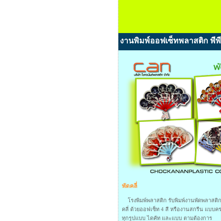
งานพิมพ์ออฟเซ็ทพลาสติก พีพี
พัดคลี่
โรงพิมพ์พลาสติก รับพิมพ์งานพัดพลาสติก ป
คลี่ ด้วยออฟเซ็ท 4 สี หรืองานสกรีน แบบค
ทุกรูปแบบ ไดคัท และแบบ ตามต้องการ