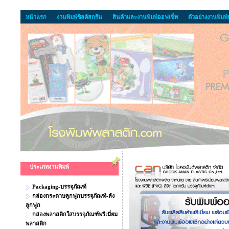
หน้าแรก
งานพิมพ์ซิลค์สกรีน
สินค้าและงานพิมพ์ออฟเซ็ท
ตัวอย่างงานพิมพ
ประเภทงานพิมพ์
Packaging-บรรจุภัณฑ์
กล่องกระดาษลูกฟูกบรรจุภัณฑ์-ลัง
ลูกฟูก
กล่องพลาสติกใสบรรจุภัณฑ์พรีเมี่ยม
พลาสติก