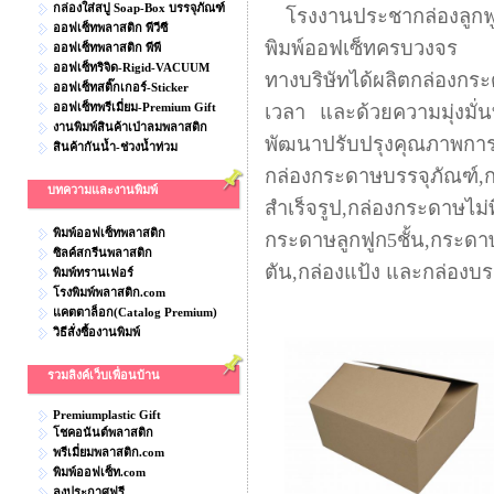
กล่องใส่สบู่ Soap-Box บรรจุภัณฑ์
โรงงานประชากล่องลูกฟูก
ออฟเซ็ทพลาสติก พีวีซี
พิมพ์ออฟเซ็ทครบวงจร
ออฟเซ็ทพลาสติก พีพี
ออฟเซ็ทริจิด-Rigid-VACUUM
ทางบริษัทได้ผลิตกล่องกร
ออฟเซ็ทสติ๊กเกอร์-Sticker
ออฟเซ็ทพรีเมี่ยม-Premium Gift
เวลา และด้วยความมุ่งมั่นท
งานพิมพ์สินค้าเป่าลมพลาสติก
พัฒนาปรับปรุงคุณภาพการผ
สินค้ากันน้ำ-ช่วงน้ำท่วม
กล่องกระดาษบรรจุภัณฑ์,ก
บทความและงานพิมพ์
สำเร็จรูป,กล่องกระดาษไม่พ
พิมพ์ออฟเซ็ทพลาสติก
กระดาษลูกฟูก5ชั้น,กระดา
ซิลค์สกรีนพลาสติก
ตัน,กล่องแป้ง และกล่องบ
พิมพ์ทรานเฟอร์
โรงพิมพ์พลาสติก.com
แคตตาล็อก(Catalog Premium)
วิธีสั่งซื้องานพิมพ์
รวมลิงค์เว็บเพื่อนบ้าน
Premiumplastic Gift
โชคอนันต์พลาสติก
พรีเมี่ยมพลาสติก.com
พิมพ์ออฟเซ็ท.com
ลงประกาศฟรี