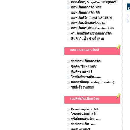
กล่องใส่สบู่ Soap-Box บรรจุภัณฑ์
ออฟเซ็ทพลาสติก พีวีซี
อ
ออฟเซ็ทพลาสติก พีพี
ออฟเซ็ทริจิด-Rigid-VACUUM
ออฟเซ็ทสติ๊กเกอร์-Sticker
ออฟเซ็ทพรีเมี่ยม-Premium Gift
งานพิมพ์สินค้าเป่าลมพลาสติก
สินค้ากันน้ำ-ช่วงน้ำท่วม
บทความและงานพิมพ์
พิมพ์ออฟเซ็ทพลาสติก
ซิลค์สกรีนพลาสติก
พิมพ์ทรานเฟอร์
โรงพิมพ์พลาสติก.com
แคตตาล็อก(Catalog Premium)
วิธีสั่งซื้องานพิมพ์
รวมลิงค์เว็บเพื่อนบ้าน
Premiumplastic Gift
โชคอนันต์พลาสติก
พรีเมี่ยมพลาสติก.com
พิมพ์ออฟเซ็ท.com
ลงประกาศฟรี