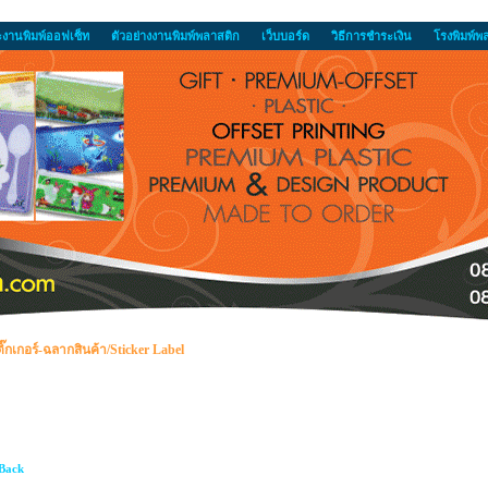
ะงานพิมพ์ออฟเซ็ท
ตัวอย่างงานพิมพ์พลาสติก
เว็บบอร์ด
วิธีการชำระเงิน
โรงพิมพ์พ
ิ๊กเกอร์-ฉลากสินค้า/Sticker Label
Back