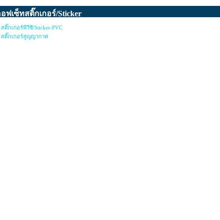
อฟเซ็ทสติ๊กเกอร์/Sticker
สติ๊กเกอร์พีวีซี/Sticker-PVC
สติ๊กเกอร์สูญญากาศ