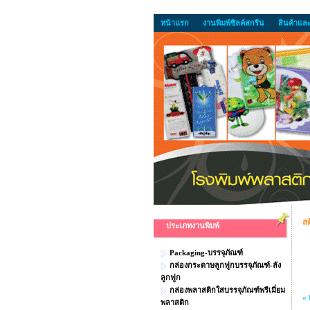
หน้าแรก
งานพิมพ์ซิลค์สกรีน
สินค้าแล
สต
ประเภทงานพิมพ์
Packaging-บรรจุภัณฑ์
กล่องกระดาษลูกฟูกบรรจุภัณฑ์-ลัง
ลูกฟูก
กล่องพลาสติกใสบรรจุภัณฑ์พรีเมี่ยม
« 
พลาสติก